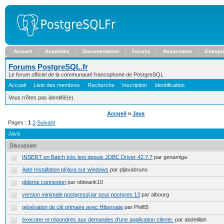
Accueil
Actualités
Documentation
Forums
Association
Entrepr
Forums PostgreSQL.fr
Le forum officiel de la communauté francophone de PostgreSQL
Accueil
Liste des membres
Recherche
Inscription
Identification
Vous n'êtes pas identifié(e).
Accueil
»
Java
Pages :
1
2
Suivant
Java
Discussion
INSERT en Batch très lent depuis JDBC Driver 42.7.7
par genamiga
Aide Installation pl/java sur windows
par pljavabruno
pbleme connexion
par obiwank10
version minimale postgresql.jar pour postgres 13
par albourg
génération de clé primaire avec Hibernate
par Phil65
éxecuter et répondres aux demandes d'une application cliente.
par abdelillah