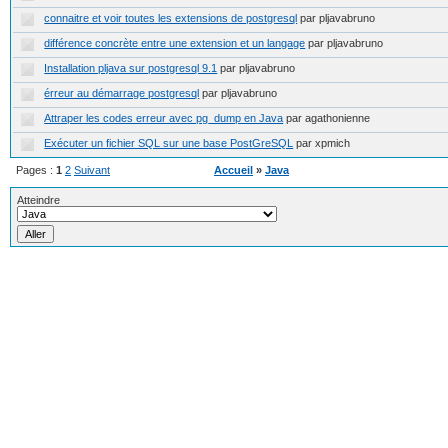
connaitre et voir toutes les extensions de postgresql
par pljavabruno
différence concrète entre une extension et un langage
par pljavabruno
Installation pljava sur postgresql 9.1
par pljavabruno
érreur au démarrage postgresql
par pljavabruno
Attraper les codes erreur avec pg_dump en Java
par agathonienne
Exécuter un fichier SQL sur une base PostGreSQL
par xpmich
Pages :
1
2
Suivant
Accueil
»
Java
Atteindre