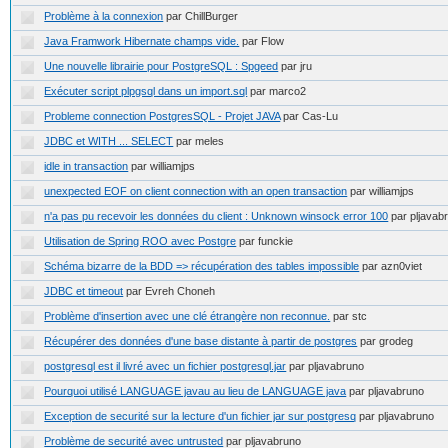
Problème à la connexion
par ChillBurger
Java Framwork Hibernate champs vide.
par Flow
Une nouvelle librairie pour PostgreSQL : Spgeed
par jru
Exécuter script plpgsql dans un import.sql
par marco2
Probleme connection PostgresSQL - Projet JAVA
par Cas-Lu
JDBC et WITH ... SELECT
par meles
idle in transaction
par williamjps
unexpected EOF on client connection with an open transaction
par williamjps
n'a pas pu recevoir les données du client : Unknown winsock error 100
par pljavab
Utilisation de Spring ROO avec Postgre
par funckie
Schéma bizarre de la BDD => récupération des tables impossible
par azn0viet
JDBC et timeout
par Evreh Choneh
Problème d'insertion avec une clé étrangère non reconnue.
par stc
Récupérer des données d'une base distante à partir de postgres
par grodeg
postgresql est il livré avec un fichier postgresql.jar
par pljavabruno
Pourquoi utilisé LANGUAGE javau au lieu de LANGUAGE java
par pljavabruno
Exception de securité sur la lecture d'un fichier jar sur postgresq
par pljavabruno
Problème de securité avec untrusted
par pljavabruno