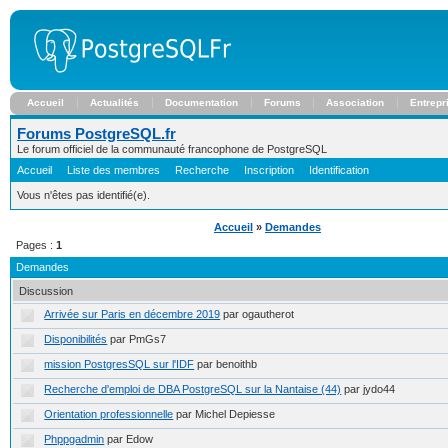
Accueil
Actualités
Documentation
Forums
Association
Entrepr
Forums PostgreSQL.fr
Le forum officiel de la communauté francophone de PostgreSQL
Accueil
Liste des membres
Recherche
Inscription
Identification
Vous n'êtes pas identifié(e).
Accueil
»
Demandes
Pages :
1
Demandes
Discussion
Arrivée sur Paris en décembre 2019
par ogautherot
Disponibilités
par PmGs7
mission PostgresSQL sur l'IDF
par benoithb
Recherche d'emploi de DBA PostgreSQL sur la Nantaise (44)
par jydo44
Orientation professionnelle
par Michel Depiesse
Phppgadmin
par Edow