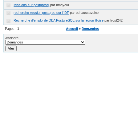
Missions sur postgresql
par nmayeur
recherche mission postgres sur l'IDF
par ochaussavoine
Recherche d'emploi de DBA PostgreSQL sur la région lilloise
par frost242
Pages :
1
Accueil
»
Demandes
Atteindre