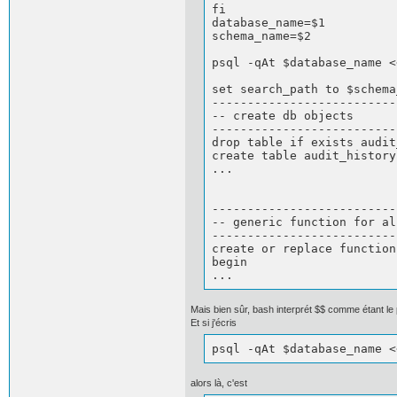
fi

database_name=$1

schema_name=$2

psql -qAt $database_name <
set search_path to $schema
--------------------------
-- create db objects

--------------------------
drop table if exists audit
create table audit_history 
...

--------------------------
-- generic function for al
--------------------------
create or replace function
begin

...
Mais bien sûr, bash interprét $$ comme étant le 
Et si j'écris
psql -qAt $database_name <
alors là, c'est