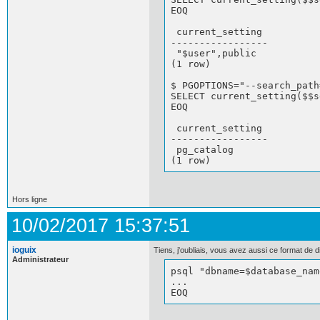
EOQ

 current_setting 

-----------------

 "$user",public

(1 row)

$ PGOPTIONS="--search_path
SELECT current_setting($$s
EOQ

 current_setting 

-----------------

 pg_catalog

(1 row)
Hors ligne
10/02/2017 15:37:51
ioguix
Tiens, j'oubliais, vous avez aussi ce format de d
Administrateur
psql "dbname=$database_nam
...

EOQ