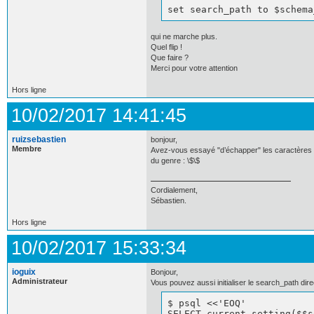
set search_path to $schema
qui ne marche plus.
Quel flip !
Que faire ?
Merci pour votre attention
Hors ligne
10/02/2017 14:41:45
ruizsebastien
bonjour,
Membre
Avez-vous essayé "d’échapper" les caractères
du genre : \$\$
Cordialement,
Sébastien.
Hors ligne
10/02/2017 15:33:34
ioguix
Bonjour,
Administrateur
Vous pouvez aussi initialiser le search_path dir
$ psql <<'EOQ'            
SELECT current_setting($$s