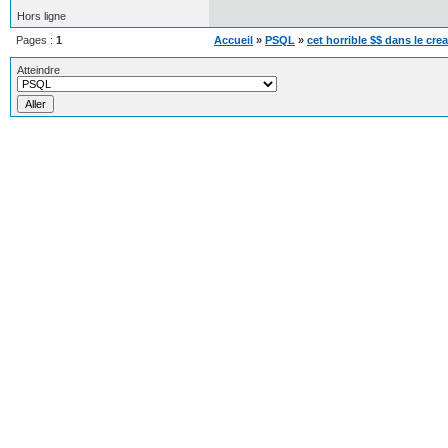
Hors ligne
Pages :
1
Accueil
»
PSQL
»
cet horrible $$ dans le cre
Atteindre