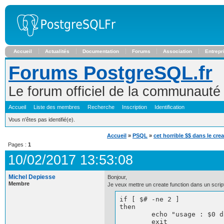
Accueil
Actualités
Documentation
Forums
Association
Entrepr
Forums PostgreSQL.fr
Le forum officiel de la communaut
Accueil
Liste des membres
Recherche
Inscription
Identification
Vous n'êtes pas identifié(e).
Accueil
»
PSQL
»
cet horrible $$ dans le cre
Pages :
1
10/02/2017 13:53:08
Michel Depiesse
Bonjour,
Membre
Je veux mettre un create function dans un script 
if [ $# -ne 2 ]

then

        echo "usage : $0 d
        exit
