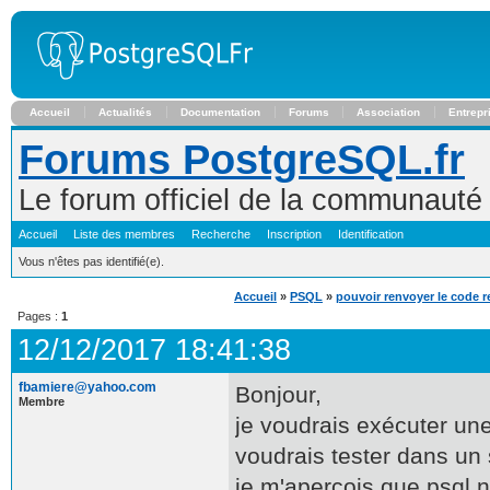
Accueil
Actualités
Documentation
Forums
Association
Entrepr
Forums PostgreSQL.fr
Le forum officiel de la communaut
Accueil
Liste des membres
Recherche
Inscription
Identification
Vous n'êtes pas identifié(e).
Accueil
»
PSQL
»
pouvoir renvoyer le code r
Pages :
1
12/12/2017 18:41:38
fbamiere@yahoo.com
Bonjour,
Membre
je voudrais exécuter une
voudrais tester dans un 
je m'apercois que psql n