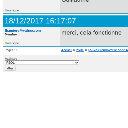
Hors ligne
18/12/2017 16:17:07
fbamiere@yahoo.com
merci, cela fonctionne
Membre
Hors ligne
Pages :
1
Accueil
»
PSQL
»
pouvoir renvoyer le code r
Atteindre