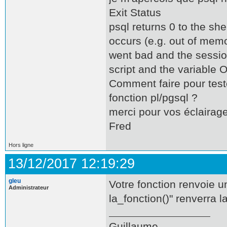
Exit Status
psql returns 0 to the shell
occurs (e.g. out of memor
went bad and the session
script and the variab
Comment faire pour teste
fonction pl/pgsql ?
merci pour vos éclairag
Fred
Hors ligne
13/12/2017 12:19:29
gleu
Votre fonction renvoie u
Administrateur
la_fonction()" renverra l
Guillaume.