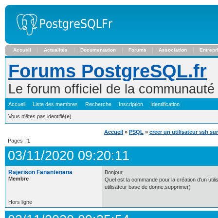
Accueil
Actualités
Documentation
Forums
Association
Entrepr
Forums PostgreSQL.fr
Le forum officiel de la communaut
Accueil
Liste des membres
Recherche
Inscription
Identification
Vous n'êtes pas identifié(e).
Accueil
»
PSQL
»
creer un utilisateur ssh su
Pages :
1
03/11/2020 09:20:11
Rajerison Fanantenana
Bonjour,
Membre
Quel est la commande pour la création d'un utili
utilisateur base de donne,supprimer)
Hors ligne