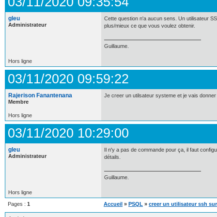
03/11/2020 09:35:54
gleu
Cette question n'a aucun sens. Un utilisateur SS
Administrateur
plus/mieux ce que vous voulez obtenir.
Guillaume.
Hors ligne
03/11/2020 09:59:22
Rajerison Fanantenana
Je creer un utilsateur systeme et je vais donne
Membre
Hors ligne
03/11/2020 10:29:00
gleu
Il n'y a pas de commande pour ça, il faut config
Administrateur
détails.
Guillaume.
Hors ligne
Pages :
1
Accueil
»
PSQL
»
creer un utilisateur ssh su