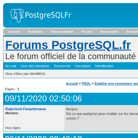
Accueil
Actualités
Documentation
Forums
Association
Entrepr
Forums PostgreSQL.fr
Le forum officiel de la communaut
Accueil
Liste des membres
Recherche
Inscription
Identification
Vous n'êtes pas identifié(e).
Accueil
»
PSQL
»
Etablire une connexion se
Pages :
1
09/11/2020 02:50:06
Rajerison Fanantenana
Bonjour,
Membre
Est ce que quelqu'un peux m'aider sur les dem
centos 7
Hors ligne