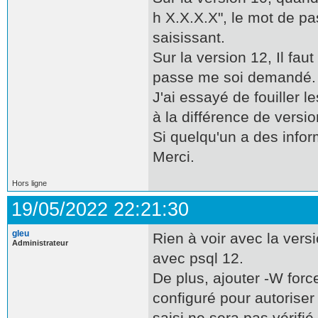
h X.X.X.X", le mot de p
saisissant.
Sur la version 12, Il fau
passe me soi demandé.
J'ai essayé de fouiller l
à la différence de versio
Si quelqu'un a des infor
Merci.
Hors ligne
19/05/2022 22:21:30
gleu
Rien à voir avec la ver
Administrateur
avec psql 12.
De plus, ajouter -W for
configuré pour autorise
saisi ne sera pas vérifié.