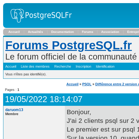
Accueil
Actualités
Documentation
Forums
Association
Entrepr
Forums PostgreSQL.fr
Le forum officiel de la communaut
Accueil
Liste des membres
Recherche
Inscription
Identification
Vous n'êtes pas identifié(e).
Accueil
»
PSQL
»
Différence entre 2 version 
Pages :
1
19/05/2022 18:14:07
daruom13
Bonjour,
Membre
J'ai 2 clients psql sur 2 
Le premier est sur psql 
Sur la version 10, quan