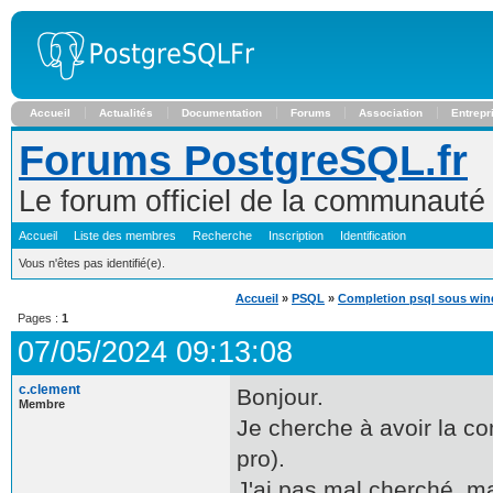
Accueil
Actualités
Documentation
Forums
Association
Entrepr
Forums PostgreSQL.fr
Le forum officiel de la communaut
Accueil
Liste des membres
Recherche
Inscription
Identification
Vous n'êtes pas identifié(e).
Accueil
»
PSQL
»
Completion psql sous wi
Pages :
1
07/05/2024 09:13:08
c.clement
Bonjour.
Membre
Je cherche à avoir la c
pro).
J'ai pas mal cherché, ma