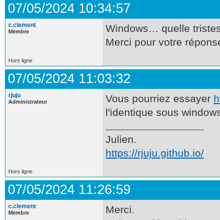
07/05/2024 10:34:57
c.clement
Windows… quelle tristes
Membre
Merci pour votre répons
Hors ligne
07/05/2024 11:03:32
rjuju
Vous pourriez essayer
h
Administrateur
l'identique sous window
Julien.
https://rjuju.github.io/
Hors ligne
07/05/2024 11:26:59
c.clement
Merci.
Membre