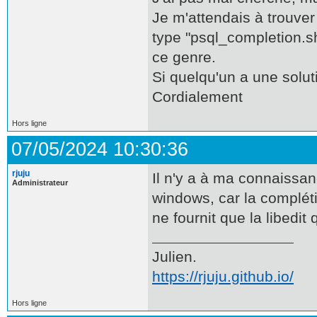
Je m'attendais à trouver
type "psql_completion.sh
ce genre.
Si quelqu'un a une solut
Cordialement
Hors ligne
07/05/2024 10:30:36
rjuju
Il n'y a à ma connaissa
Administrateur
windows, car la compléti
ne fournit que la libedit 
Julien.
https://rjuju.github.io/
Hors ligne