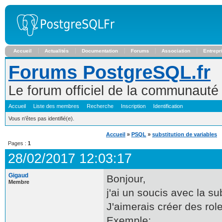
Accueil
Actualités
Documentation
Forums
Association
Entrepr
Forums PostgreSQL.fr
Le forum officiel de la communaut
Accueil
Liste des membres
Recherche
Inscription
Identification
Vous n'êtes pas identifié(e).
Accueil
»
PSQL
»
substitution de variables
Pages :
1
28/02/2017 12:03:17
Gigaud
Bonjour,
Membre
j'ai un soucis avec la su
J'aimerais créer des role
Exemple: