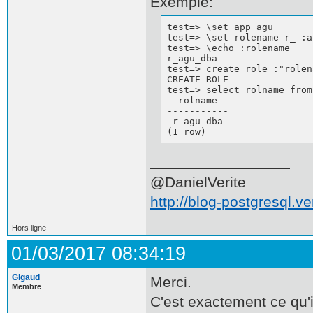
Exemple:
test=> \set app agu

test=> \set rolename r_ :a
test=> \echo :rolename

r_agu_dba

test=> create role :"rolen
CREATE ROLE

test=> select rolname from
  rolname  

-----------

 r_agu_dba

(1 row)
@DanielVerite
http://blog-postgresql.ver
Hors ligne
01/03/2017 08:34:19
Gigaud
Merci.
Membre
C'est exactement ce qu'il