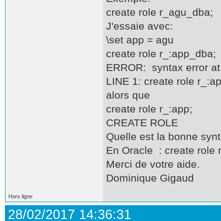
create role r_agu_dba;
J'essaie avec:
\set app = agu
create role r_:app_dba;
ERROR: syntax error at 
LINE 1: create role r_:a
alors que
create role r_:app;
CREATE ROLE
Quelle est la bonne syn
En Oracle : create role
Merci de votre aide.
Dominique Gigaud
Hors ligne
28/02/2017 14:36:31