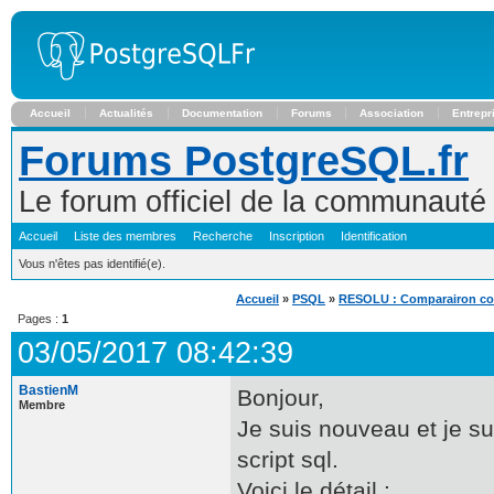
Accueil
Actualités
Documentation
Forums
Association
Entrepr
Forums PostgreSQL.fr
Le forum officiel de la communaut
Accueil
Liste des membres
Recherche
Inscription
Identification
Vous n'êtes pas identifié(e).
Accueil
»
PSQL
»
RESOLU : Comparairon colo
Pages :
1
03/05/2017 08:42:39
BastienM
Bonjour,
Membre
Je suis nouveau et je s
script sql.
Voici le détail :