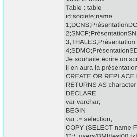
Table : table
id;societe;name
1;DCNS;PrésentationD
2;SNCF;PrésentationS
3;THALES;Présentatio
4;SDMO;Présentation
Je souhaite écrire un scr
il en aura la présentation.
CREATE OR REPLACE FUN
RETURNS AS character
DECLARE
var varchar;
BEGIN
var := selection;
COPY (SELECT name F
'D:/_users/BMI/test00.txt