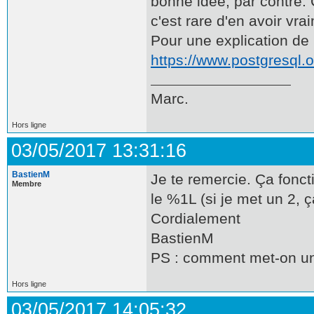
bonne idée, par contre. 
c'est rare d'en avoir vra
Pour une explication de 
https://www.postgresql
Marc.
Hors ligne
03/05/2017 13:31:16
BastienM
Je te remercie. Ça fonct
Membre
le %1L (si je met un 2, 
Cordialement
BastienM
PS : comment met-on un
Hors ligne
03/05/2017 14:05:32