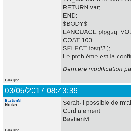
RETURN var;
END;
$BODY$
LANGUAGE plpgsql VO
COST 100;
SELECT test('2');
Le problème est la confi
Dernière modification p
Hors ligne
03/05/2017 08:43:39
BastienM
Serait-il possible de m'a
Membre
Cordialement
BastienM
Hors ligne