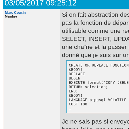
03/05/2017 09:25:12
Marc Cousin
Si on fait abstraction d
Membre
pas la fonction de dépar
utilisable comme une re
SELECT, INSERT, UPDAT
une chaîne et la passer 
donné que je suis sur u
CREATE OR REPLACE FUNCTION
$BODY$

DECLARE

BEGIN

EXECUTE format('COPY (SELE
RETURN selection;

END;

$BODY$

LANGUAGE plpgsql VOLATILE

COST 100

;
Je ne sais pas si envoye