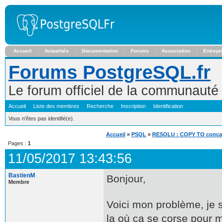
Accueil
Actualités
Documentation
Forums
Association
Entrepr
Forums PostgreSQL.fr
Le forum officiel de la communaut
Accueil
Liste des membres
Recherche
Inscription
Identification
Vous n'êtes pas identifié(e).
Accueil
»
PSQL
»
RESOLU : COPY TO concaté
Pages :
1
11/05/2017 13:43:56
BastienM
Bonjour,
Membre
Voici mon problème, je 
la où ça se corse pour m