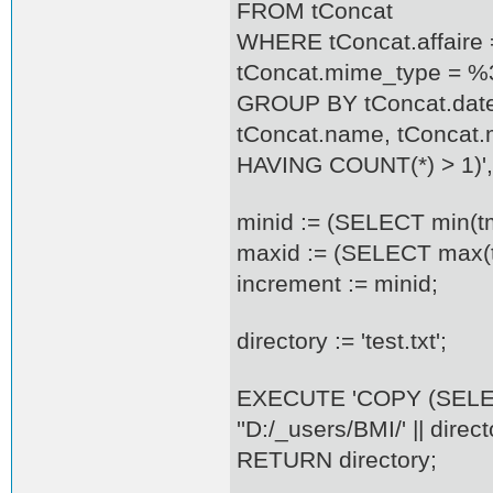
FROM tConcat
WHERE tConcat.affaire
tConcat.mime_type = %
GROUP BY tConcat.date, 
tConcat.name, tConcat.
HAVING COUNT(*) > 1)', 
minid := (SELECT min(t
maxid := (SELECT max(
increment := minid;
directory := 'test.txt';
EXECUTE 'COPY (SELE
''D:/_users/BMI/' || directo
RETURN directory;