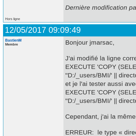
Dernière modification p
Hors ligne
12/05/2017 09:09:49
BastienM
Bonjour jmarsac,
Membre
J'ai modifié la ligne cor
EXECUTE 'COPY (SELE
''D:/_users/BMI/' || director
et je l'ai tester aussi av
EXECUTE 'COPY (SELE
''D:/_users/BMI/' || direct
Cependant, j'ai la même 
ERREUR: le type « direc