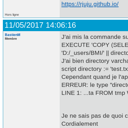
https://rjuju.github.io/
Hors ligne
11/05/2017 14:06:16
BastienM
J'ai mis la commande su
Membre
EXECUTE 'COPY (SELEC
'D:/_users/BMI/' || directo
J'ai bien directory varc
script directory := 'test.txt
Cependant quand je l'appe
ERREUR: le type "directo
LINE 1: ...ta FROM tmp WH
Je ne sais pas de quoi c
Cordialement