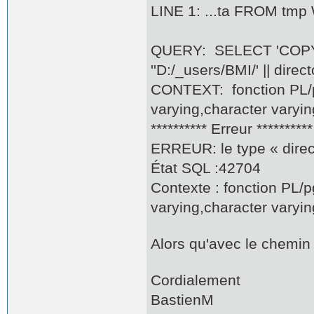
LINE 1: ...ta FROM tmp W
QUERY: SELECT 'COPY
''D:/_users/BMI/' || directo
CONTEXT: fonction PL/pg
varying,character varyi
********** Erreur **********
ERREUR: le type « direc
État SQL :42704
Contexte : fonction PL/p
varying,character varyi
Alors qu'avec le chemin '
Cordialement
BastienM