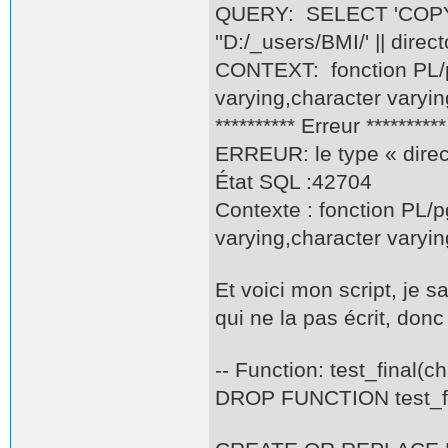
QUERY: SELECT 'COPY
''D:/_users/BMI/' || direct
CONTEXT: fonction PL/pg
varying,character varyi
********** Erreur **********
ERREUR: le type « direc
État SQL :42704
Contexte : fonction PL/p
varying,character varyi
Et voici mon script, je 
qui ne la pas écrit, don
-- Function: test_final(c
DROP FUNCTION test_fina