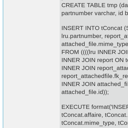
CREATE TABLE tmp (date 
partnumber varchar, id 
INSERT INTO tConcat (S
lru.partnumber, report_a
attached_file.mime_type
FROM ((((lru INNER JOIN
INNER JOIN report ON te
INNER JOIN report_attac
report_attachedfile.fk_re
INNER JOIN attached_fil
attached_file.id));
EXECUTE format('INSER
tConcat.affaire, tConca
tConcat.mime_type, tCo