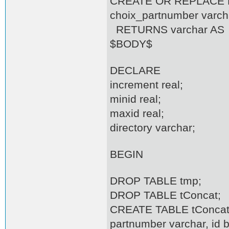
CREATE OR REPLACE FUN
choix_partnumber varcha
RETURNS varchar AS
$BODY$
DECLARE
increment real;
minid real;
maxid real;
directory varchar;
BEGIN
DROP TABLE tmp;
DROP TABLE tConcat;
CREATE TABLE tConcat (d
partnumber varchar, id 