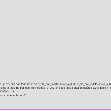
;
 : je n'ai pas pas tous les id de n_bdt_bati_indifferencie_s_000 (n_bdt_bati_indifferencie_s_0
e id de la table (n_bdt_bati_indifferencie_s_000) et cette table serait complétée par la table
l_000.id_bat)
ais comment l'écrire?