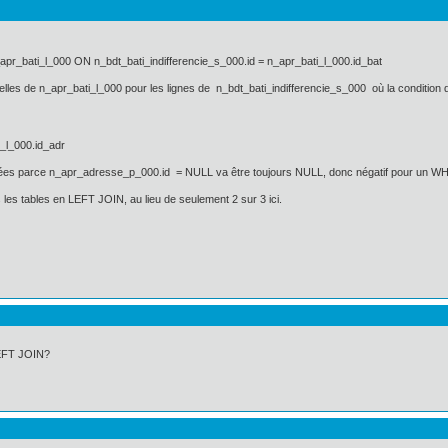
r_bati_l_000 ON n_bdt_bati_indifferencie_s_000.id = n_apr_bati_l_000.id_bat
celles de n_apr_bati_l_000 pour les lignes de n_bdt_bati_indifferencie_s_000 où la condition d
l_000.id_adr
filtrées parce n_apr_adresse_p_000.id = NULL va être toujours NULL, donc négatif pour un 
 les tables en LEFT JOIN, au lieu de seulement 2 sur 3 ici.
LEFT JOIN?