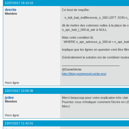
11/07/2017 16:10:10
dverite
Ce bout de requête:
Membre
n_bdt_bati_indifferencie_s_000 LEFT JOIN n_ap
dit de mettre des colonnes nulles à la place de 
n_apr_bati_l_000.id_adr à NULL
Mais cette condition là:
WHERE n_apr_adresse_p_000.id = n_apr_bati_
implique que les lignes en question vont être 
Généralement la solution est de combiner toutes
@DanielVerite
http://blog-postgresql.verite.pro/
Hors ligne
13/07/2017 10:56:36
jydee
Merci beaucoup pour votre explication très clair.
Membre
Pourriez vous m'indiquer comment l'écrire en 
Merci
Hors ligne
13/07/2017 11:42:01