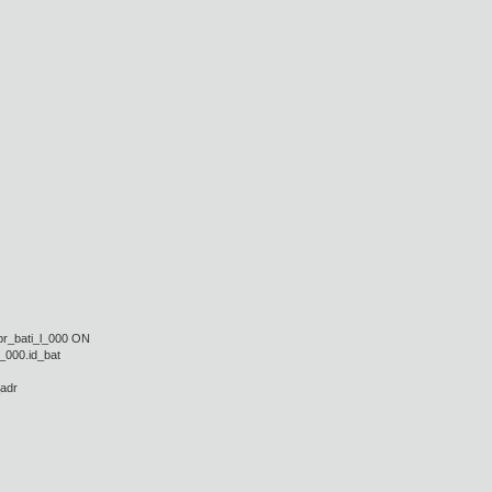
pr_bati_l_000 ON
l_000.id_bat
_adr