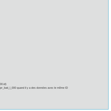
00.id)
 n_apr_bati_l_000 quand il y a des données avec le même ID