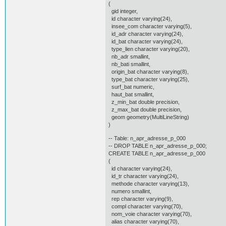
(
gid integer,
id character varying(24),
insee_com character varying(5),
id_adr character varying(24),
id_bat character varying(24),
type_lien character varying(20),
nb_adr smallint,
nb_bati smallint,
origin_bat character varying(8),
type_bat character varying(25),
surf_bat numeric,
haut_bat smallint,
z_min_bat double precision,
z_max_bat double precision,
geom geometry(MultiLineString)
)
-- Table: n_apr_adresse_p_000
-- DROP TABLE n_apr_adresse_p_000;
CREATE TABLE n_apr_adresse_p_000
(
id character varying(24),
id_tr character varying(24),
methode character varying(13),
numero smallint,
rep character varying(9),
compl character varying(70),
nom_voie character varying(70),
alias character varying(70),