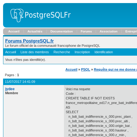
Accueil
Actualités
Documentation
Forums
Association
Entrepr
Forums PostgreSQL.fr
Le forum officiel de la communauté francophone de PostgreSQL
Accueil
Liste des membres
Recherche
Inscription
Identification
Vous n'êtes pas identifié(e).
Accueil
»
PSQL
»
Requête qui ne me donne p
Pages :
1
11/07/2017 14:41:09
jydee
Voici ma requete
Membre
Code :
CREATE TABLE IF NOT EXISTS
france_metropolitaine_ed17.n_pne_bati_indiffe
AS
SELECT
n_bdt_bati_indifferencie_s_000.prec_plani ,
n_bdt_bati_indifferencie_s_000.prec_alti ,
n_bdt_bati_indifferencie_s_000.origin_bat ,
n_bdt_bati_indifferencie_s_000.hauteur ,
n_bdt_bati_indifferencie_s_000.z_min ,