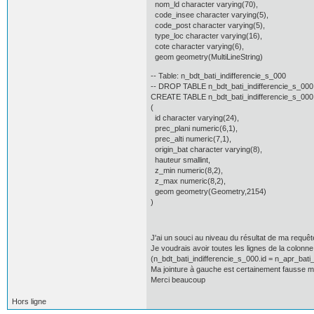
nom_ld character varying(70),
code_insee character varying(5),
code_post character varying(5),
type_loc character varying(16),
cote character varying(6),
geom geometry(MultiLineString)
-- Table: n_bdt_bati_indifferencie_s_000
-- DROP TABLE n_bdt_bati_indifferencie_s_000
CREATE TABLE n_bdt_bati_indifferencie_s_000
(
id character varying(24),
prec_plani numeric(6,1),
prec_alti numeric(7,1),
origin_bat character varying(8),
hauteur smallint,
z_min numeric(8,2),
z_max numeric(8,2),
geom geometry(Geometry,2154)
)
J'ai un souci au niveau du résultat de ma requête
Je voudrais avoir toutes les lignes de la colonn
(n_bdt_bati_indifferencie_s_000.id = n_apr_bati_
Ma jointure à gauche est certainement fausse m
Merci beaucoup
Hors ligne