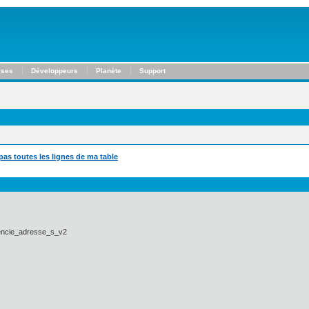
ises
Développeurs
Planète
Support
as toutes les lignes de ma table
rencie_adresse_s_v2