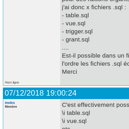
j'ai donc x fichiers .sql :
- table.sql
- vue.sql
- trigger.sql
- grant.sql
....
Est-il possible dans un 
l'ordre les fichiers .sq
Merci
Hors ligne
07/12/2018 19:00:24
meles
C'est effectivement pos
Membre
\i table.sql
\i vue.sql
etc...