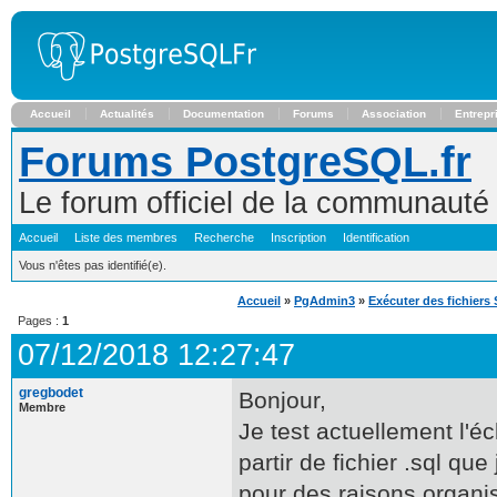
Accueil
Actualités
Documentation
Forums
Association
Entrepr
Forums PostgreSQL.fr
Le forum officiel de la communaut
Accueil
Liste des membres
Recherche
Inscription
Identification
Vous n'êtes pas identifié(e).
Accueil
»
PgAdmin3
»
Exécuter des fichiers 
Pages :
1
07/12/2018 12:27:47
gregbodet
Bonjour,
Membre
Je test actuellement l'é
partir de fichier .sql q
pour des raisons organis