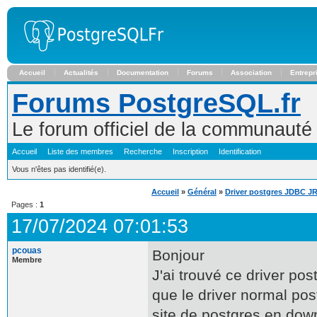
Accueil
Actualités
Documentation
Forums
Association
Entrepr
Forums PostgreSQL.fr
Le forum officiel de la communaut
Accueil
Liste des membres
Recherche
Inscription
Identification
Vous n'êtes pas identifié(e).
Accueil
»
Général
»
Driver postgres JDBC J
Pages :
1
17/07/2024 07:01:53
pcouas
Bonjour
Membre
J'ai trouvé ce driver post
que le driver normal post
site de postgres en dow