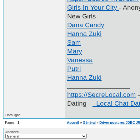
Girls In Your City
- Anon
New Girls
Dana Candy
Hanna Zuki
Sam
Mary
Vanessa
Putri
Hanna Zuki
https://SecreLocal.com
-
Dating -
Local Chat Dat
Hors ligne
Pages :
1
Accueil
»
Général
»
Driver postgres JDBC J
Atteindre