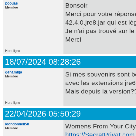
pcouas
Bonsoir,
Membre
Merci pour votre réponse
42.4.0.jre8.jar qui est l
Je n'ai pas trouvé sur l
Merci
Hors ligne
18/07/2024 08:28:26
genamiga
Si mes souvenirs sont b
Membre
avec les extensions jre6 
Mais depuis la version??
Hors ligne
22/04/2026 05:50:29
leondonnell58
Womens From Your City 
Membre
https://SecretPrivat.com