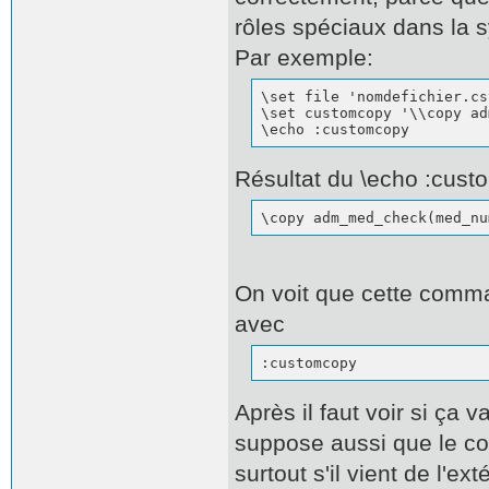
rôles spéciaux dans la
Par exemple:
\set file 'nomdefichier.csv
\set customcopy '\\copy ad
\echo :customcopy
Résultat du \echo :cus
\copy adm_med_check(med_nu
On voit que cette comma
avec
:customcopy
Après il faut voir si ça 
suppose aussi que le con
surtout s'il vient de l'ex