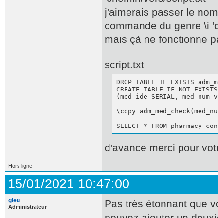
j'aimerais passer le nom 
commande du genre \i 'c
mais çà ne fonctionne pa
script.txt
DROP TABLE IF EXISTS adm_m
CREATE TABLE IF NOT EXISTS
(med_ide SERIAL, med_num v
\copy adm_med_check(med_nu
SELECT * FROM pharmacy_con
d'avance merci pour vot
Hors ligne
15/01/2021 10:47:00
gleu
Pas très étonnant que vo
Administrateur
pouvez ajouter un deuxi