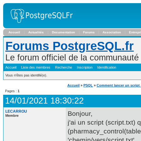
Accueil
Actualités
Documentation
Forums
Association
Entrepr
Forums PostgreSQL.fr
Le forum officiel de la communaut
Accueil
Liste des membres
Recherche
Inscription
Identification
Vous n'êtes pas identifié(e).
Accueil
»
PSQL
»
Comment lancer un script
Pages :
1
14/01/2021 18:30:22
LECARROU
Bonjour,
Membre
j'ai un script (script.txt
(pharmacy_control(table1
'chemin/vers/script.txt'