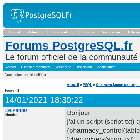
Accueil
Actualités
Documentation
Forums
Association
Entrepr
Forums PostgreSQL.fr
Le forum officiel de la communaut
Accueil
Liste des membres
Recherche
Inscription
Identification
Vous n'êtes pas identifié(e).
Accueil
»
PSQL
»
Comment lancer un script
Pages :
1
14/01/2021 18:30:22
LECARROU
Bonjour,
Membre
j'ai un script (script.txt
(pharmacy_control(table1
'chemin/vers/script.txt'