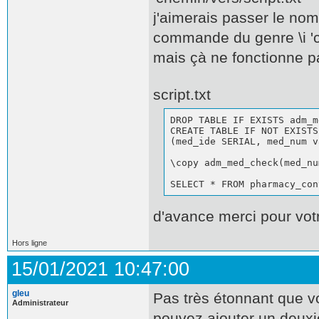
j'aimerais passer le nom 
commande du genre \i 'c
mais çà ne fonctionne pa
script.txt
DROP TABLE IF EXISTS adm_m
CREATE TABLE IF NOT EXISTS
(med_ide SERIAL, med_num v
\copy adm_med_check(med_nu
SELECT * FROM pharmacy_con
d'avance merci pour vot
Hors ligne
15/01/2021 10:47:00
gleu
Pas très étonnant que vo
Administrateur
pouvez ajouter un deuxi