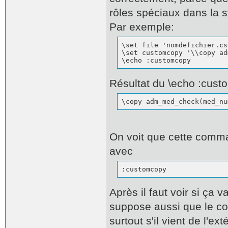
rôles spéciaux dans la
Par exemple:
\set file 'nomdefichier.csv
\set customcopy '\\copy ad
\echo :customcopy
Résultat du \echo :cus
\copy adm_med_check(med_nu
On voit que cette comma
avec
:customcopy
Après il faut voir si ça 
suppose aussi que le con
surtout s'il vient de l'ex