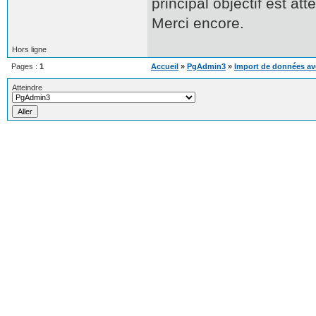
principal objectif est attei
Merci encore.
Hors ligne
Pages :
1
Accueil
»
PgAdmin3
»
Import de données ave
Atteindre