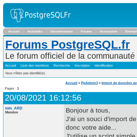
Accueil
Actualités
Documentation
Forums
Association
Entrepr
Forums PostgreSQL.fr
Le forum officiel de la communaut
Accueil
Liste des membres
Recherche
Inscription
Identification
Vous n'êtes pas identifié(e).
Accueil
»
PgAdmin3
»
Import de données ave
Pages :
1
20/08/2021 16:12:56
tom_ARD
Bonjour à tous,
Membre
J'ai un souci d'import de
donc votre aide...
J'utilise un script simp