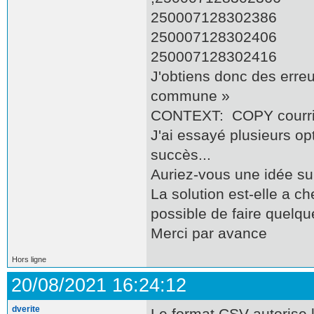
250007128302386
250007128302406
250007128302416
J'obtiens donc des err
commune »
CONTEXT: COPY courrie
J'ai essayé plusieurs op
succès...
Auriez-vous une idée su
La solution est-elle a c
possible de faire quelq
Merci par avance
Hors ligne
20/08/2021 16:24:12
dverite
Le format CSV autorise l