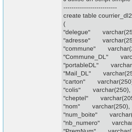
--------------------------
create table courrier_dl
(
"delegue" varchar(25
"adresse" varchar(25
"commune" varchar(2
"Commune_DL" varch
"portableDL" varchar(
"Mail_DL" varchar(25
"carton" varchar(250)
"colis" varchar(250),
"cheptel" varchar(205
"nom" varchar(250),
"num_boite" varchar(
"nb_numero" varchar
"PremNum" varchar(2