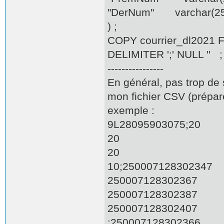
"DerNum" varchar(25
) ;
COPY courrier_dl2021
DELIMITER ';' NULL '' ;
----------------
En général, pas trop de
mon fichier CSV (préparé
exemple :
9L28095903075;20
20
20
10;250007128302347
250007128302367
250007128302387
250007128302407
;250007128302366