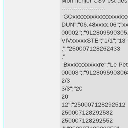
Mon fichier CSV est déso
----------------------
"GOxxxxxxxxxxxxxxxxx
DUN";"06.48xxxx.06";"xx
00002";;"9L28095903051
VIVxxxxxSTE";"1/1";"1
.";"250007128262433
."
"Bxxxxxxxxxxre";"Le Pet
00003";;"9L28095903068
2/3
3/3";"20
20
12";"250007128292512
250007128292532
250007128292552