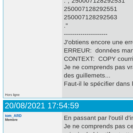
.";"250007128292531
250007128292551
250007128292563
."
---------------------
J'obtiens encore une err
ERREUR: données manq
CONTEXT: COPY courrier
Je ne comprends pas vr
des guillemets...
Faut-il le spécifier dans 
Hors ligne
20/08/2021 17:54:59
tom_ARD
En passant par l'outil d
Membre
Je ne comprends pas ce 