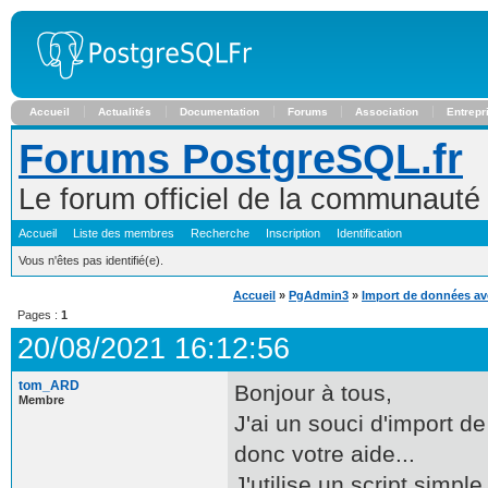
Accueil
Actualités
Documentation
Forums
Association
Entrepr
Forums PostgreSQL.fr
Le forum officiel de la communaut
Accueil
Liste des membres
Recherche
Inscription
Identification
Vous n'êtes pas identifié(e).
Accueil
»
PgAdmin3
»
Import de données ave
Pages :
1
20/08/2021 16:12:56
tom_ARD
Bonjour à tous,
Membre
J'ai un souci d'import de
donc votre aide...
J'utilise un script simp