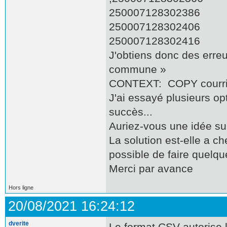
250007128302386
250007128302406
250007128302416
J'obtiens donc des err
commune »
CONTEXT: COPY courrie
J'ai essayé plusieurs op
succès...
Auriez-vous une idée su
La solution est-elle a c
possible de faire quelq
Merci par avance
Hors ligne
20/08/2021 16:24:12
dverite
Le format CSV autorise l