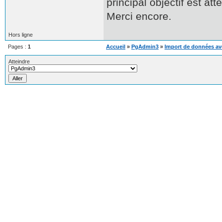
principal objectif est attei
Merci encore.
Hors ligne
Pages :
1
Accueil
»
PgAdmin3
»
Import de données ave
Atteindre