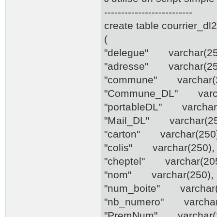
--------------------------
create table courrier_dl
(
"delegue" varchar(25
"adresse" varchar(25
"commune" varchar(2
"Commune_DL" varch
"portableDL" varchar(
"Mail_DL" varchar(25
"carton" varchar(250)
"colis" varchar(250),
"cheptel" varchar(205
"nom" varchar(250),
"num_boite" varchar(
"nb_numero" varchar
"PremNum" varchar(2