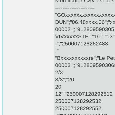
Mon fichier CSV est déso
----------------------
"GOxxxxxxxxxxxxxxxxx
DUN";"06.48xxxx.06";"xx
00002";;"9L28095903051
VIVxxxxxSTE";"1/1";"1
.";"250007128262433
."
"Bxxxxxxxxxxre";"Le Pet
00003";;"9L28095903068
2/3
3/3";"20
20
12";"250007128292512
250007128292532
250007128292552