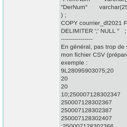
"DerNum" varchar(25
) ;
COPY courrier_dl2021
DELIMITER ';' NULL '' ;
----------------
En général, pas trop de
mon fichier CSV (préparé
exemple :
9L28095903075;20
20
20
10;250007128302347
250007128302367
250007128302387
250007128302407
;250007128302366